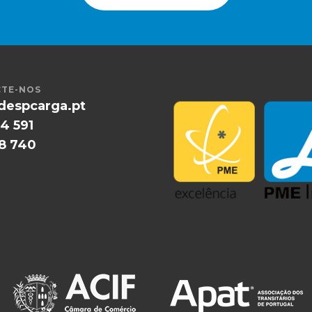
TE-NOS
despcarga.pt
4 591
58 740