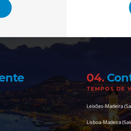
nente
04.
Cont
TEMPOS DE 
Leixões-Madeira (Saí
Lisboa-Madeira (Saíd