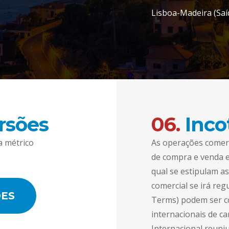
Lisboa-Madeira (Saíd
rsões
06.
Inco
a métrico
As operações comerc
de compra e venda e
qual se estipulam as
comercial se irá re
ÕES
Terms) podem ser c
internacionais de c
Internacional reuni