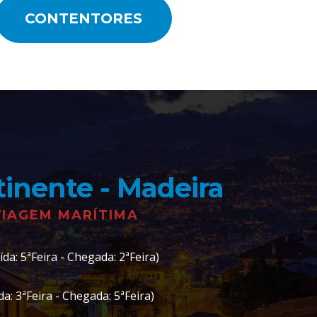
CONTENTORES
inente - Madeira
VIAGEM MARÍTIMA
da: 5ªFeira - Chegada: 2ªFeira)
a: 3ªFeira - Chegada: 5ªFeira)