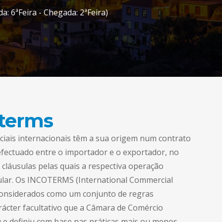
a: 6ªFeira - Chegada: 2ªFeira)
terms
iais internacionais têm a sua origem num contrato
fectuado entre o importador e o exportador, no
 cláusulas pelas quais a respectiva operação
gular. Os INCOTERMS (International Commercial
onsiderados como um conjunto de regras
arácter facultativo que a Câmara de Comércio
u e definiu com base nas práticas mais ou menos